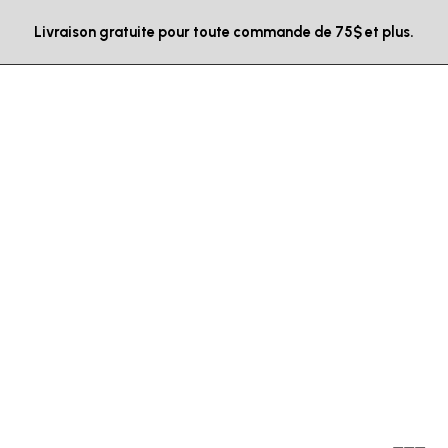
Livraison gratuite pour toute commande de 75$ et plus.
Blog Post
Alienum phaedrum torquatos nec eu, detr
periculis ex, nihil expetendis in mei. Mei an
pericula euripidis hinc.