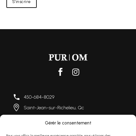
S’inscrire
450-684-8029
Saint-Jean-sur-Richelieu, Qc
Lundi au vendredi 9h00 à 16h
00
Gérér le consentement
info@purom.c
a
Pour vous offrir la meilleure expérience possible, nous utilisons des