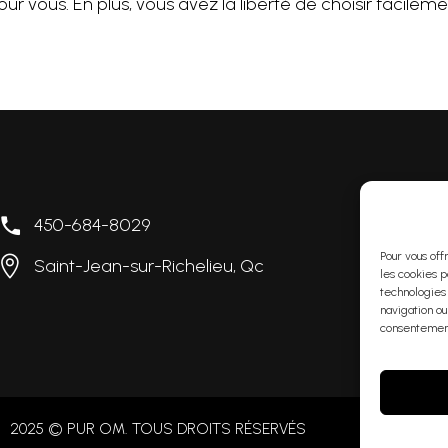
r vous. En plus, vous avez la liberté de choisir facilement
450-684-8029
L
Pour vous off
Saint-Jean-sur-Richelieu, Qc
i
les cookies p
technologies
navigation ou
consentement
2025 © PUR OM. TOUS DROITS RÉSERVÉS