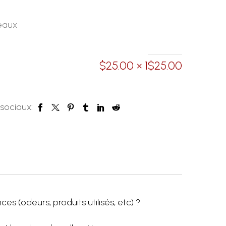
eaux
$
25.00
× 1
$
25.00
 sociaux:
 (odeurs, produits utilisés, etc) ?