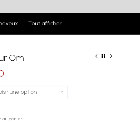
heveux
Tout afficher
Pur Om
0
isir une option
r au panier