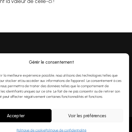
 la valeur de celle-ci !
Gérér le consentement
undi au vendredi 9h00 à 16h
00
rir la meilleure expérience possible, nous utilisons des technologies telles que
nfo@purom.c
a
our stocker et/ou accéder aux informations de l'appareil. Le consentement à ces
 nous permettra de traiter des données telles que le comportement de
 les identifiants uniques sur ce site. Le fait de ne pas consentir ou de retirer son
 peut affecter négativement certaines fonctionnalités et fonctions.
Accepter
Voir les préférences
Politique de cookie
Politique de confidentialité