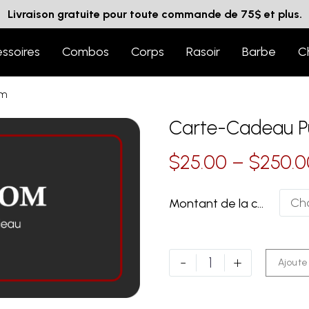
Livraison gratuite pour toute commande de 75$ et plus.
ssoires
Combos
Corps
Rasoir
Barbe
C
Om
Carte-Cadeau 
$
25.00
–
$
250.0
Cho
Montant de la carte-cadeau
-
+
Ajoute