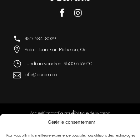
450-684-8029
Saint-Jean-sur-Richelieu, Qc
Lundi au vendredi 9h00 à 16h
00
info@purom.c
a
Accueil
Contact
Boutique
Politique de livraison
Politique de confidentialité
Gérér le consentement
2025 © PUR OM. TOUS DROITS RÉSERVÉS
Pour vous offrir la meilleure expérience possible, nous utilisons des technologies