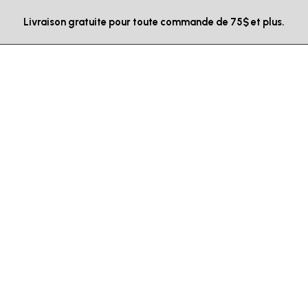
Livraison gratuite pour toute commande de 75$ et plus.
Blog Post
Alienum phaedrum torquatos nec eu, detr
periculis ex, nihil expetendis in mei. Mei an
pericula euripidis hinc.