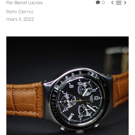



Par Benoit Lacroix
0
Retro (Demo)
mars 11, 2022