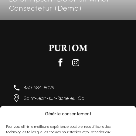
Consectetur (Demo)
450-684-8029
Saint-Jean-sur-Richelieu, Qc
Lundi au vendredi 9h00 à 16h
00
Gérér le consentement
info@purom.c
a
Pour vous offrir la meilleure expérience possible, nous utilisons des
technologies telles que les cookies pour stocker et/ou accéder aux