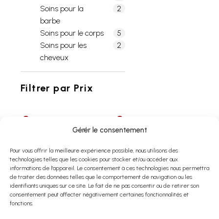
Soins pour la
2
barbe
Soins pour le corps
5
Soins pour les
2
cheveux
Filtrer par
Prix
Gérér le consentement
$25 - $250
Prix:
Pour vous offrir la meilleure expérience possible, nous utilisons des
technologies telles que les cookies pour stocker et/ou accéder aux
informations de l'appareil. Le consentement à ces technologies nous permettra
de traiter des données telles que le comportement de navigation ou les
identifiants uniques sur ce site. Le fait de ne pas consentir ou de retirer son
consentement peut affecter négativement certaines fonctionnalités et
CARTES-CADEAUX
fonctions.
Carte-Cadeau Pur