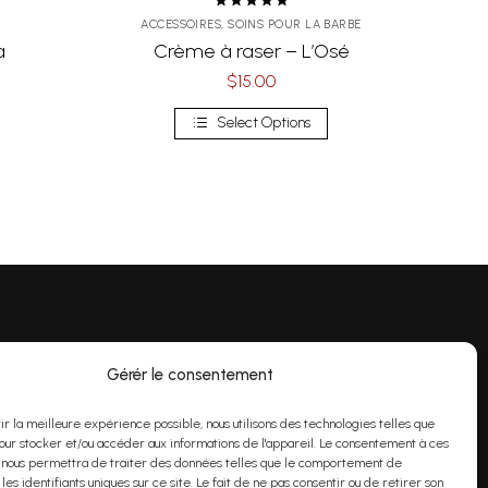
Note
5.00
ACCESSOIRES
,
SOINS POUR LA BARBE
sur 5
a
Crème à raser – L’Osé
$
15.00
Select Options
Gérér le consentement
undi au vendredi 9h00 à 16h
00
rir la meilleure expérience possible, nous utilisons des technologies telles que
nfo@purom.c
a
our stocker et/ou accéder aux informations de l'appareil. Le consentement à ces
 nous permettra de traiter des données telles que le comportement de
 les identifiants uniques sur ce site. Le fait de ne pas consentir ou de retirer son