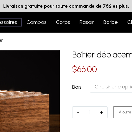
Livraison gratuite pour toute commande de 75$ et plus.
ssoires
Combos
Corps
Rasoir
Barbe
C
er
Boîtier déplace
$
66.00
Choisir une opt
Bois
-
+
Ajoute