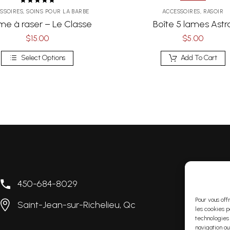
Note
5.00
SSOIRES
,
SOINS POUR LA BARBE
ACCESSOIRES
,
RASOIR
sur 5
me à raser – Le Classe
Boîte 5 lames Astr
$
15.00
$
5.00
Select Options
Add To Cart
450-684-8029
L
Pour vous off
Saint-Jean-sur-Richelieu, Qc
i
les cookies p
technologies
navigation ou