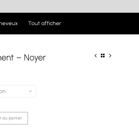
heveux
Tout afficher
ment – Noyer
ion
r au panier