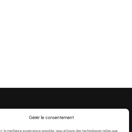
Gérér le consentement
undi au vendredi 9h00 à 16h
00
rir la meilleure expérience possible, nous utilisons des technologies telles que