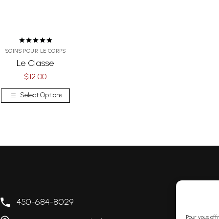
Note
5.00
SOINS POUR LE CORPS
sur 5
Le Classe
$
12.00
Select Options
450-684-8029
L
Pour vous off