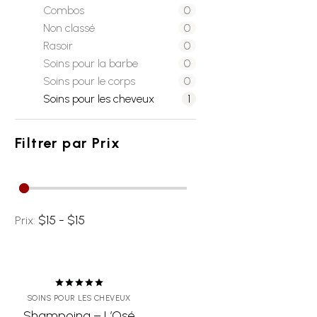
Combos
0
Non classé
0
Rasoir
0
Soins pour la barbe
0
Soins pour le corps
0
Soins pour les cheveux
1
Filtrer par
Prix
$15 - $15
Prix:
Note
5.00
SOINS POUR LES CHEVEUX
sur 5
Shampoing – L’Osé