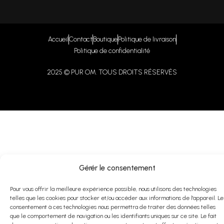
Accueil
Contact
Boutique
Politique de livraison
Politique de confidentialité
2025 © PUR OM. TOUS DROITS RÉSERVÉS
Gérér le consentement
Pour vous offrir la meilleure expérience possible, nous utilisons des technologies
telles que les cookies pour stocker et/ou accéder aux informations de l'appareil. Le
consentement à ces technologies nous permettra de traiter des données telles
que le comportement de navigation ou les identifiants uniques sur ce site. Le fait