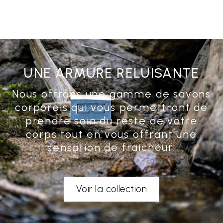
UNE ARMURE RELUISANTE
N
o
u
s
o
f
f
r
o
n
s
u
n
e
g
a
m
m
e
d
e
s
a
v
o
n
s
c
o
r
p
o
r
e
l
s
q
u
i
v
o
u
s
p
e
r
m
e
t
t
r
o
n
t
d
e
p
r
e
n
d
r
e
s
o
i
n
d
u
r
e
s
t
e
d
e
v
o
t
r
e
c
o
r
p
s
t
o
u
t
e
n
v
o
u
s
o
f
f
r
a
n
t
u
n
e
s
e
n
s
a
t
i
o
n
d
e
f
r
a
i
c
h
e
u
r
.
Voir la collection