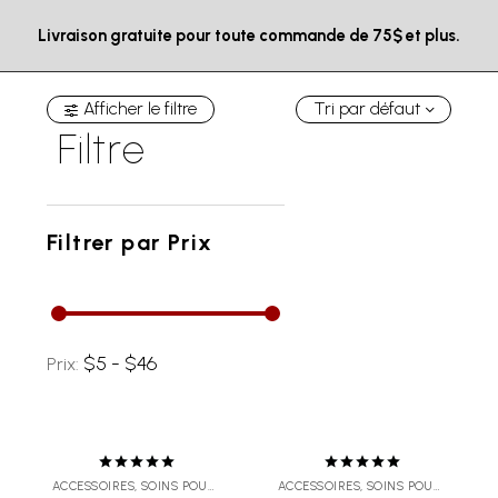
Livraison gratuite pour toute commande de 75$ et plus.
Afficher le filtre
Tri par défaut
Filtre
Filtrer par
Prix
$5 - $46
Prix:
Note
5.00
Note
5.00
ACCESSOIRES
,
SOINS POUR LA BARBE
ACCESSOIRES
,
SOINS POUR LA BARBE
sur 5
sur 5