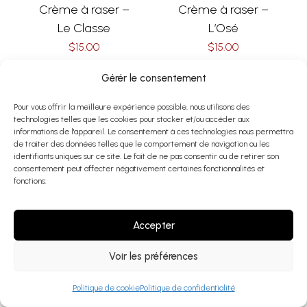
Crème à raser –
Crème à raser –
Le Classe
L’Osé
$
15.00
$
15.00
Select Options
Select Options
Gérér le consentement
Pour vous offrir la meilleure expérience possible, nous utilisons des
technologies telles que les cookies pour stocker et/ou accéder aux
informations de l'appareil. Le consentement à ces technologies nous permettra
de traiter des données telles que le comportement de navigation ou les
identifiants uniques sur ce site. Le fait de ne pas consentir ou de retirer son
ACCESSOIRES
,
RASOIR
ACCESSOIRES
,
RASOIR
consentement peut affecter négativement certaines fonctionnalités et
Boîte 5 lames
Rasoir pour
fonctions.
Astra
homme – Merisier
$
5.00
$
46.00
Accepter
Add To Cart
Add To Cart
Voir les préférences
Politique de cookie
Politique de confidentialité