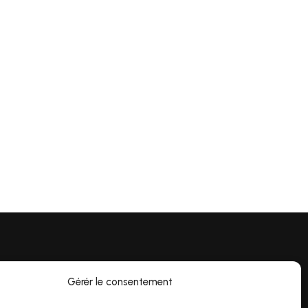
Gérér le consentement
undi au vendredi 9h00 à 16h
00