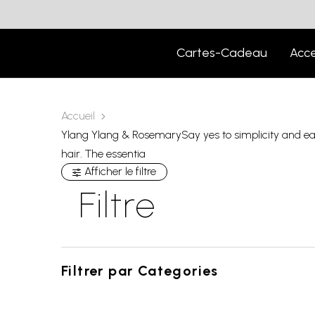
Cartes-Cadeau
Acce
Accueil
Ylang Ylang & RosemarySay yes to simplicity and ease
hair. The essentia
Afficher le filtre
Filtre
Filtrer par
Categories