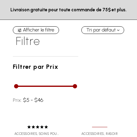
Livraison gratuite pour toute commande de 75$ et plus.
Afficher le filtre
Tri par défaut
Filtre
Filtrer par
Prix
$5 - $46
Prix:
Note
5.00
ACCESSOIRES
,
SOINS POUR LA BARBE
ACCESSOIRES
,
RASOIR
sur 5