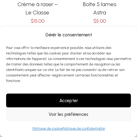
Crème à raser –
Boîte 5 lames
Le Classe
Astra
$
15.00
$
5.00
Select Options
Add To Cart
Gérér le consentement
Pour vous offrir la meilleure expérience possible, nous utilisons des
technologies telles que les cookies pour stocker et/ou accéder aux
informations de l'appareil. Le consentement à ces technologies nous permettra
de traiter des données telles que le comportement de navigation ou les
identifiants uniques sur ce site. Le fait de ne pas consentir ou de retirer son
ACCESSOIRES
,
RASOIR
consentement peut affecter négativement certaines fonctionnalités et
Rasoir pour
fonctions.
homme – Merisier
$
46.00
Accepter
Add To Cart
Voir les préférences
Politique de cookie
Politique de confidentialité